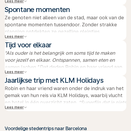
Lees meer
adembenemend. Het had ’s ochtends geregend, maar
Spontane momenten
toen klaarde het op en kwam de zon door. Die
gigantisch blauwe lucht vergeet ik niet snel.
”
Ze genoten niet alleen van de stad, maar ook van de
spontane momenten tussendoor. Zonder strakke
planning ontdekten ze gezellige pleintjes,
Lees meer
verborgen straatjes en lokale winkeltjes vol karakter.
Tijd voor elkaar
Juist die onverwachte ontdekkingen maakten de
stedentrip extra bijzonder.
"Als ouder is het belangrijk om soms tijd te maken
voor jezelf en elkaar. Ontspannen, samen eten en
samen lachen.”
Dat deden Robin en haar vriend aan
Lees meer
de Ramblas, waar ze genoten van heerlijke tapas en
Jaarlijkse trip met KLM Holidays
de levendige sfeer van de stad.
Robin en haar vriend waren onder de indruk van het
gemak van hun reis via KLM Holidays, waarbij vlucht
en hotel in één overzicht zaten.
“Superfijn dat je niets
Lees meer
apart hoeft te regelen. We willen er een jaarlijks ding
van maken om samen een stad te ontdekken”
, zegt
Robin, die volop genoot van zon, tapas en tijd
Voordelige stedentrips naar Barcelona
samen.