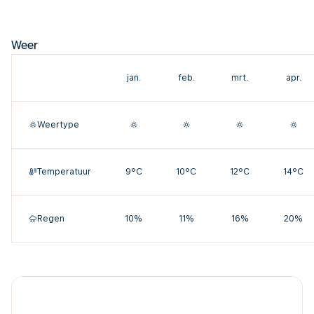
Weer
jan.
feb.
mrt.
apr.
Weertype
Temperatuur
9°C
10°C
12°C
14°C
Regen
10%
11%
16%
20%