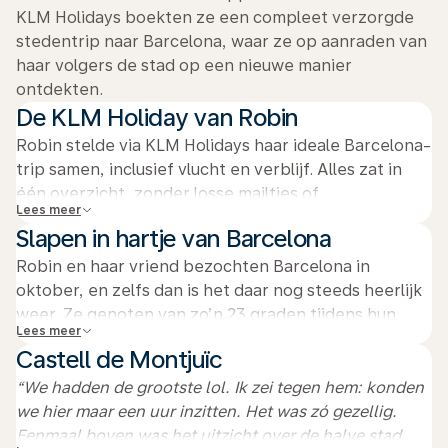
KLM Holidays boekten ze een compleet verzorgde
stedentrip naar Barcelona, waar ze op aanraden van
haar volgers de stad op een nieuwe manier
ontdekten.
De KLM Holiday van Robin
Robin stelde via KLM Holidays haar ideale Barcelona-
trip samen, inclusief vlucht en verblijf. Alles zat in
één overzicht, zonder losse mailtjes of
Lees meer
reserveringen. Zo had ze alle ruimte om te
Slapen in hartje van Barcelona
ontspannen en volledig van de vakantie te genieten.
Robin en haar vriend bezochten Barcelona in
oktober, en zelfs dan is het daar nog steeds heerlijk
weer. Ze genoten van zo’n 23 graden tijdens hun
Lees meer
verblijf in de stad. Het hotel lag midden in het
Castell de Montjuïc
centrum, met een fantastisch uitzicht en luxe
kamers. Dankzij de centrale ligging konden ze
“We hadden de grootste lol. Ik zei tegen hem: konden
Barcelona gemakkelijk lopend ontdekken.
we hier maar een uur inzitten. Het was zó gezellig.
Eenmaal boven was het uitzicht over de halve stad